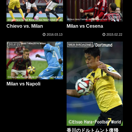
Chievo vs. Milan
Milan vs Cesena
2016.03.13
2015.02.22
2014-15
WEB MAGAZINE
Milan vs Napoli
香川のドルトムント復帰