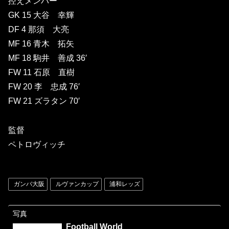
控えメンバー
GK 15 大谷 幸輝
DF 4 那須 大亮
MF 16 青木 拓矢
MF 18 駒井 善成 36′
FW 11 石原 直樹
FW 20 李 忠成 76′
FW 21 ズラタン 70′
監督
ペトロヴィッチ
ガンバ大阪
ルヴァンカップ
浦和レッズ
写真
Football World