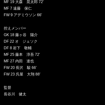
MF 19 大森 晃太郎 72′
MF 7 遠藤 保仁
FW 9 アデミウソン 66′
控えメンバー
GK 18 藤ヶ谷 陽介
DF 22 オ ジェソク
DF 8 岩下 敬輔
MF 25 藤本 淳吾 72′
MF 27 内田 達也
FW 20 長沢 駿 66′
FW 23 呉屋 大翔 88′
監督
長谷川 健太