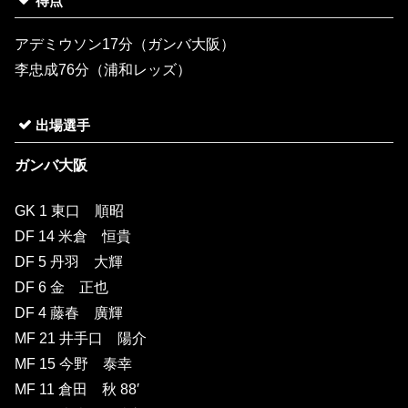
得点
アデミウソン17分（ガンバ大阪）
李忠成76分（浦和レッズ）
出場選手
ガンバ大阪
GK 1 東口 順昭
DF 14 米倉 恒貴
DF 5 丹羽 大輝
DF 6 金 正也
DF 4 藤春 廣輝
MF 21 井手口 陽介
MF 15 今野 泰幸
MF 11 倉田 秋 88′