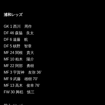
浦和レッズ
GK 1 西川 周作
DF 46 森脇 良太
DF 6 遠藤 航
DF 5 槙野 智章
MF 24 関根 貴大
MF 10 柏木 陽介
MF 22 阿部 勇樹
MF 3 宇賀神 友弥 36′
MF 9 武藤 雄樹 70′
MF 13 高木 俊幸 76′
FW 30 興梠 慎三