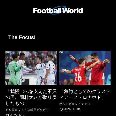
The Focus!
「我慢比べを支えた不屈
「象徴としてのクリステ
の男。岡村大八が取り戻
ィアーノ・ロナウド」
したもの」
ポルトガルｖｓチェコ
2024.06.18
ＦＣ東京ｖｓＦＣ町田ゼルビア
2025.02.22