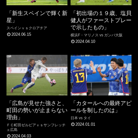
「新生スペインで輝く新
「初出場の１９歳、塩貝
星」
健人がファーストプレー
で示したもの」
スペインｖｓクロアチア
2024.06.15
横浜F・マリノス vs ガンバ大阪
2024.04.10
「カタールへの最終アピ
「広島が見せた強さと、
ールを制したのは」
町田の勢いが止まらない
理由」
日本 vs タイ
2024.01.01
ＦＣ町田ゼルビアｖｓサンフレッチ
ェ広島
2024.04.03