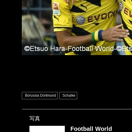
Borussia Dortmund
Schalke
写真
Football World