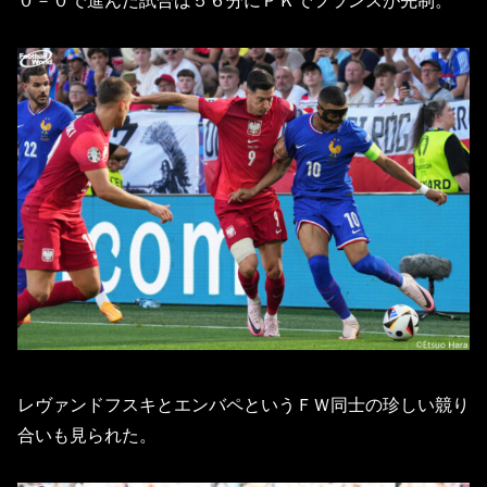
０－０で進んだ試合は５６分にＰＫでフランスが先制。
レヴァンドフスキとエンバペというＦＷ同士の珍しい競り
合いも見られた。